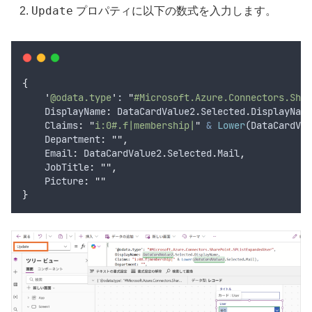
Update
プロパティに以下の数式を入力します。
{
'
@odata.type
'
: 
"
#Microsoft.Azure.Connectors.Shar
    DisplayName
:
DataCardValue2
.
Selected
.
DisplayName
    Claims
:
"
i:0#.f|membership|
"
&
Lower
(
DataCardVal
    Department
:
""
,
    Email
:
DataCardValue2
.
Selected
.
Mail
,
    JobTitle
:
""
,
    Picture
:
""
}