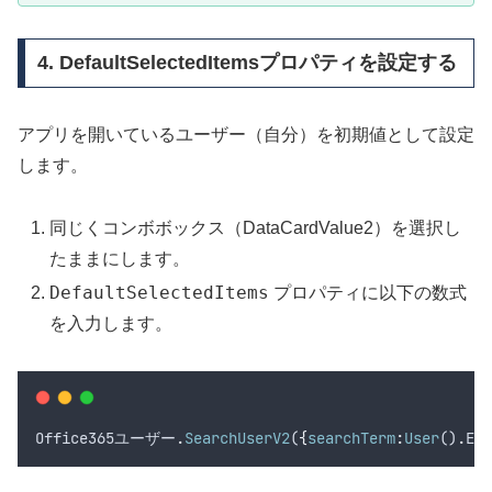
4. DefaultSelectedItemsプロパティを設定する
アプリを開いているユーザー（自分）を初期値として設定
します。
同じくコンボボックス（DataCardValue2）を選択し
たままにします。
DefaultSelectedItems
プロパティに以下の数式
を入力します。
Office365ユーザー
.
SearchUserV2
(
{
searchTerm
:
User
()
.
Ema