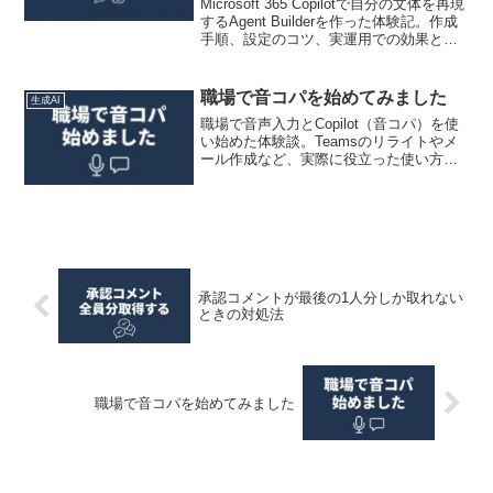
Microsoft 365 Copilotで自分の文体を再現
するAgent Builderを作った体験記。作成
手順、設定のコツ、実運用での効果と改
善点をわかりやすく紹介します。
職場で音コパを始めてみました
生成AI
職場で音声入力とCopilot（音コパ）を使
い始めた体験談。Teamsのリライトやメ
ール作成など、実際に役立った使い方や
正直な感想を紹介します。
承認コメントが最後の1人分しか取れない
ときの対処法
職場で音コパを始めてみました