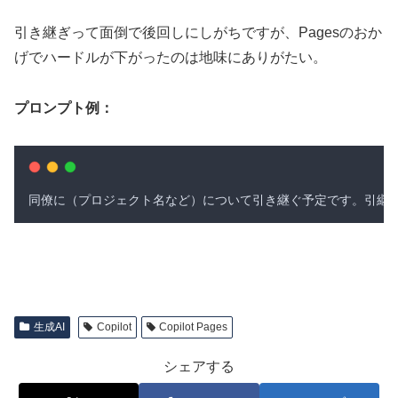
引き継ぎって面倒で後回しにしがちですが、Pagesのおか
げでハードルが下がったのは地味にありがたい。
プロンプト例：
同僚に
（
プロジェクト名など
）
について引き継ぐ予定です
。
引継
生成AI
Copilot
Copilot Pages
シェアする